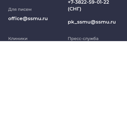
+7-3822-59-01-22
(СНГ)
Для писем
Работа и карьера в СибГМУ
office@ssmu.ru
pk_ssmu@ssmu.ru
Дополнительное профессиональное
образование
Клиники
Пресс-служба
Медиапортал университета
8 (800) 250-54-43
8 (3822) 901-101 доб.
1565
Заселение в
Абитуриент
pressa@ssmu.ru
общежитие
8 800 234 76 65
МедКласс
634050, г.Томск,
(РФ)
Московский тракт,
2
МАСЦ СибГМУ
+7 913 821 1764
(СНГ)
Научно-медицинская библиотека