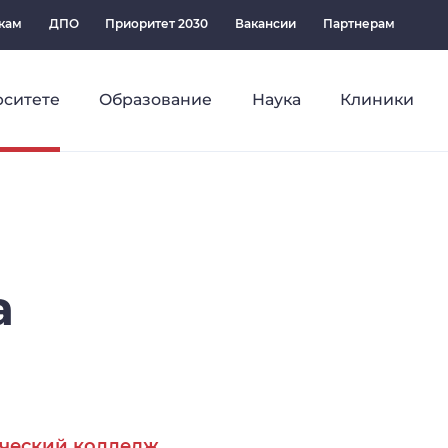
кам
ДПО
Приоритет 2030
Вакансии
Партнерам
рситете
Образование
Наука
Клиники
а
ческий колледж