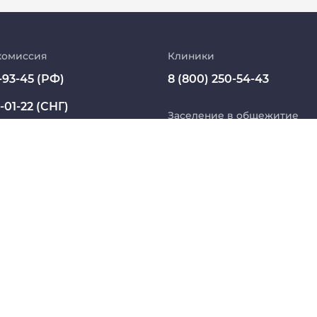
Абитуриент
МедКласс
комиссия
Клиники
-93-45 (РФ)
8 (800) 250-54-43
МАСЦ СибГМУ
-01-22 (СНГ)
Научно-медицинская библиотека
Заселение в общежитие
ssmu.ru
8 800 234 76 65 (РФ)
Профсоюз работников СибГМУ
+7 913 821 1764 (СНГ)
Электронный архив
Название юридического лица из ЕГРЮЛ:
 БЮДЖЕТНОЕ ОБРАЗОВАТЕЛЬНОЕ УЧРЕЖДЕНИЕ ВЫ