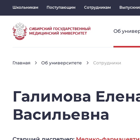
Школьникам
Поступающим
Сотрудникам
Выпускни
Об униве
Главная
Об университете
Сотрудники
Галимова
Елен
Васильевна
Старший диспетчер:
Медико-фармацевти