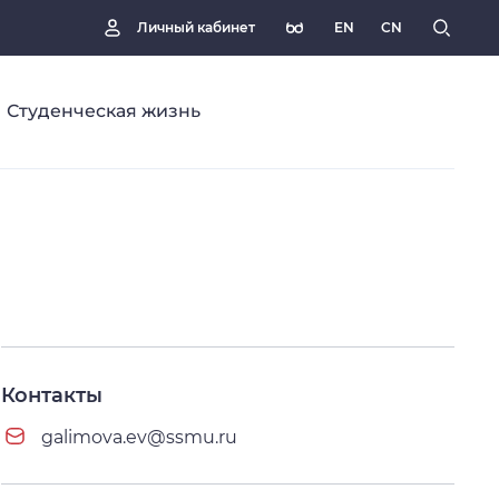
EN
CN
Личный кабинет
Студенческая жизнь
Контакты
galimova.ev@ssmu.ru