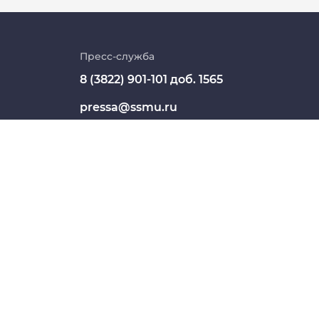
Личный кабинет
Цифровые сервисы
Пресс-служба
8 (3822) 901-101 доб. 1565
Единая платежная система
pressa@ssmu.ru
Образовательный портал
634050, г.Томск, Московский
Опросы СибГМУ
тракт, 2
ЦДОТ
СШЕГО ОБРАЗОВАНИЯ "СИБИРСКИЙ