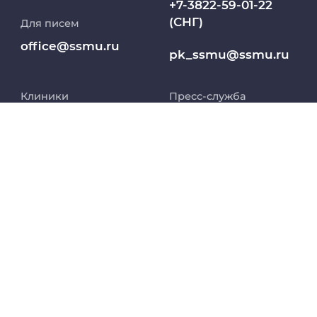
+7-3822-59-01-22
(СНГ)
Для писем
Работа и карьера в СибГМУ
office@ssmu.ru
pk_ssmu@ssmu.ru
Дополнительное профессиональное
образование
Клиники
Пресс-служба
Медиапортал университета
8 (800) 250-54-43
8 (3822) 901-101 доб.
1565
Заселение в
Абитуриент
pressa@ssmu.ru
общежитие
8 800 234 76 65
МедКласс
634050, г.Томск,
(РФ)
Московский тракт,
2
МАСЦ СибГМУ
+7 913 821 1764
(СНГ)
Научно-медицинская библиотека