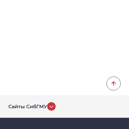
Сайты СибГМУ
История университета