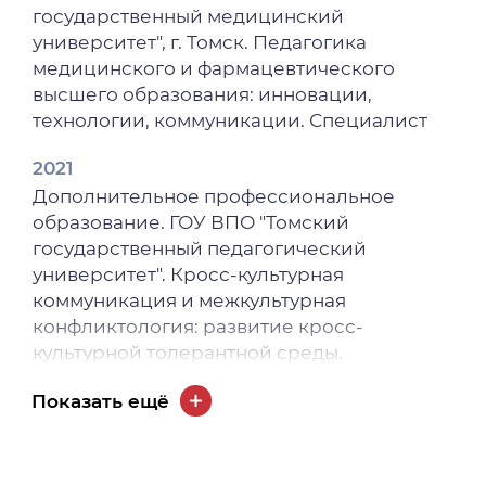
государственный медицинский
университет", г. Томск. Педагогика
медицинского и фармацевтического
высшего образования: инновации,
технологии, коммуникации. Специалист
2021
Дополнительное профессиональное
образование. ГОУ ВПО "Томский
государственный педагогический
университет". Кросс-культурная
коммуникация и межкультурная
конфликтология: развитие кросс-
культурной толерантной среды.
2021
Показать ещё
Дополнительное профессиональное
образование. ФГАОУ ВО "Национальный
исследовательский Томский