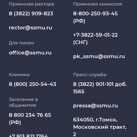
Приемная ректора
Приемная комиссия
Репозиторий клинических данных
8 (3822) 909-823
8-800-250-93-45
(РФ)
Клиники
rector@ssmu.ru
+7-3822-59-01-22
(СНГ)
Для писем
Работа и карьера в СибГМУ
office@ssmu.ru
pk_ssmu@ssmu.ru
Дополнительное профессиональное
образование
Клиники
Пресс-служба
Медиапортал университета
8 (800) 250-54-43
8 (3822) 901-101 доб.
1565
Заселение в
Абитуриент
pressa@ssmu.ru
общежитие
8 800 234 76 65
МедКласс
634050, г.Томск,
(РФ)
Московский тракт,
2
МАСЦ СибГМУ
+7 913 821 1764