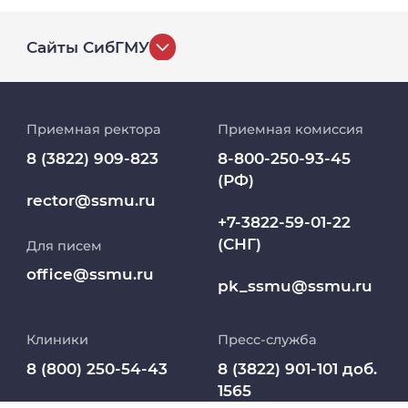
Сайты СибГМУ
История университета
Приемная ректора
Приемная комиссия
Репозиторий клинических данных
8 (3822) 909-823
8-800-250-93-45
(РФ)
Клиники
rector@ssmu.ru
+7-3822-59-01-22
(СНГ)
Для писем
Работа и карьера в СибГМУ
office@ssmu.ru
pk_ssmu@ssmu.ru
Дополнительное профессиональное
образование
Клиники
Пресс-служба
Медиапортал университета
8 (800) 250-54-43
8 (3822) 901-101 доб.
1565