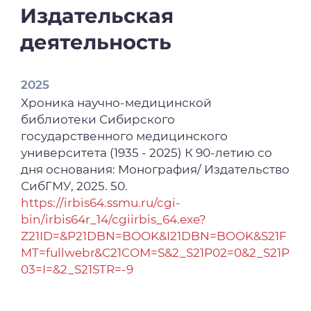
Издательская
деятельность
2025
Хроника научно-медицинской
библиотеки Сибирского
государственного медицинского
университета (1935 - 2025) К 90-летию со
дня основания: Монография/ Издательство
СибГМУ, 2025. 50.
https://irbis64.ssmu.ru/cgi-
bin/irbis64r_14/cgiirbis_64.exe?
Z21ID=&P21DBN=BOOK&I21DBN=BOOK&S21F
MT=fullwebr&C21COM=S&2_S21P02=0&2_S21P
03=I=&2_S21STR=-9