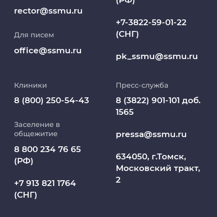
(РФ)
Клиники
rector@ssmu.ru
+7-3822-59-01-22
(СНГ)
Для писем
Работа и карьера в СибГМУ
office@ssmu.ru
pk_ssmu@ssmu.ru
Дополнительное профессиональное
образование
Клиники
Пресс-служба
Медиапортал университета
8 (800) 250-54-43
8 (3822) 901-101 доб.
1565
Заселение в
Абитуриент
pressa@ssmu.ru
общежитие
8 800 234 76 65
МедКласс
634050, г.Томск,
(РФ)
Московский тракт,
2
МАСЦ СибГМУ
+7 913 821 1764
(СНГ)
Научно-медицинская библиотека