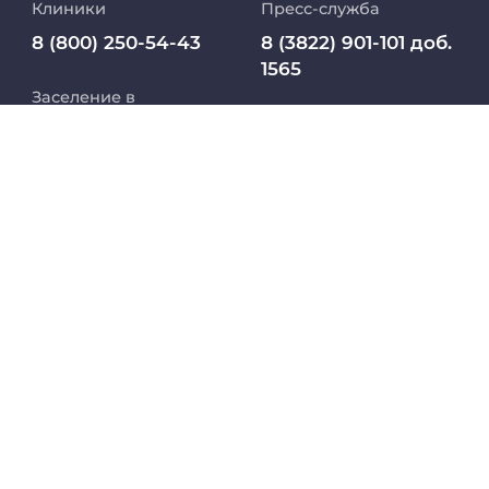
Клиники
Пресс-служба
Медиапортал университета
8 (800) 250-54-43
8 (3822) 901-101 доб.
1565
Заселение в
Абитуриент
pressa@ssmu.ru
общежитие
8 800 234 76 65
МедКласс
634050, г.Томск,
(РФ)
Московский тракт,
2
МАСЦ СибГМУ
+7 913 821 1764
(СНГ)
Научно-медицинская библиотека
Профсоюз работников СибГМУ
Электронный архив
Личный кабинет