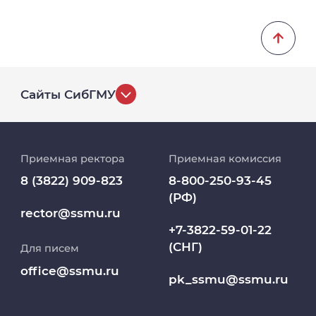
Сайты СибГМУ
История университета
Приемная ректора
Приемная комиссия
Репозиторий клинических данных
8 (3822) 909-823
8-800-250-93-45
(РФ)
Клиники
rector@ssmu.ru
+7-3822-59-01-22
(СНГ)
Для писем
Работа и карьера в СибГМУ
office@ssmu.ru
pk_ssmu@ssmu.ru
Дополнительное профессиональное
образование