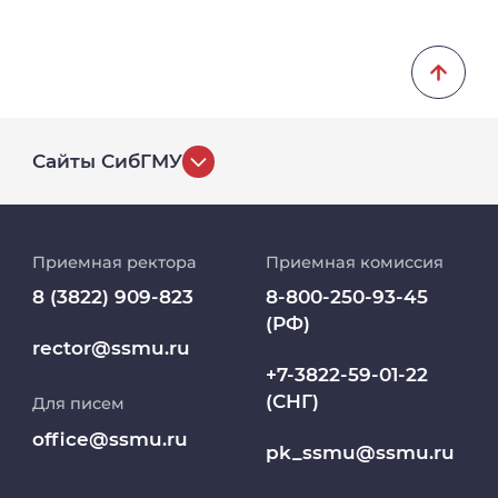
Сайты СибГМУ
История университета
Приемная ректора
Приемная комиссия
Репозиторий клинических данных
8 (3822) 909-823
8-800-250-93-45
(РФ)
Клиники
rector@ssmu.ru
+7-3822-59-01-22
(СНГ)
Для писем
Работа и карьера в СибГМУ
office@ssmu.ru
pk_ssmu@ssmu.ru
Дополнительное профессиональное
образование