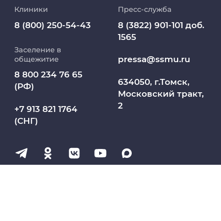
Клиники
Пресс-служба
Медиапортал университета
8 (800) 250-54-43
8 (3822) 901-101 доб.
1565
Заселение в
Абитуриент
pressa@ssmu.ru
общежитие
8 800 234 76 65
МедКласс
634050, г.Томск,
(РФ)
Московский тракт,
2
МАСЦ СибГМУ
+7 913 821 1764
(СНГ)
Научно-медицинская библиотека
Профсоюз работников СибГМУ
Электронный архив
Личный кабинет