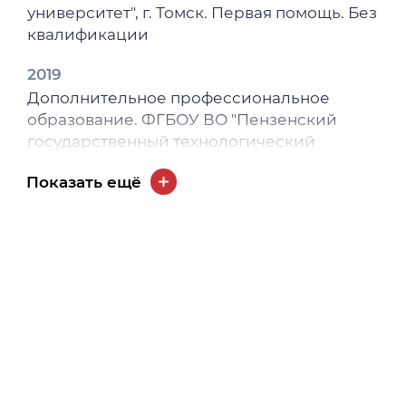
университет", г. Томск. Первая помощь. Без
квалификации
2019
Дополнительное профессиональное
образование. ФГБОУ ВО "Пензенский
государственный технологический
университет". Педагогика
Показать ещё
профессионального образования.
2013
Высшее образование - специалитет,
магистратура. ГОУ ВПО "Сибирский
государственный медицинский
университет", г. Томск. Провизор