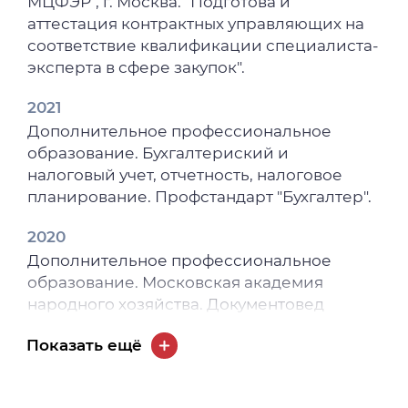
МЦФЭР", г. Москва. "Подготова и
аттестация контрактных управляющих на
соответствие квалификации специалиста-
эксперта в сфере закупок".
2021
Дополнительное профессиональное
образование. Бухгалтериский и
налоговый учет, отчетность, налоговое
планирование. Профстандарт "Бухгалтер".
2020
Дополнительное профессиональное
образование. Московская академия
народного хозяйства. Документовед
2019
Показать ещё
Высшее образование - бакалавриат.
ФГБОУ ВО "Томский государственный