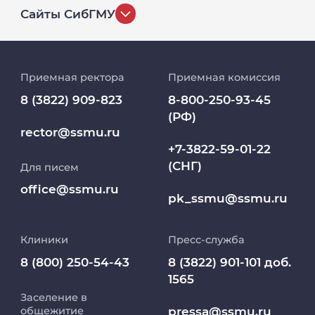
Сайты СибГМУ
История университета
Приемная ректора
Приемная комиссия
Репозиторий клинических данных
8 (3822) 909-823
8-800-250-93-45
(РФ)
Клиники
rector@ssmu.ru
+7-3822-59-01-22
(СНГ)
Для писем
Работа и карьера в СибГМУ
office@ssmu.ru
pk_ssmu@ssmu.ru
Дополнительное профессиональное
образование
Клиники
Пресс-служба
Медиапортал университета
8 (800) 250-54-43
8 (3822) 901-101 доб.
1565
Заселение в
Абитуриент
pressa@ssmu.ru
общежитие