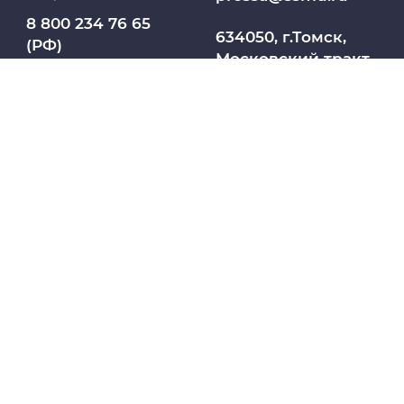
8 800 234 76 65
МедКласс
634050, г.Томск,
(РФ)
Московский тракт,
2
МАСЦ СибГМУ
+7 913 821 1764
(СНГ)
Научно-медицинская библиотека
Профсоюз работников СибГМУ
Электронный архив
Личный кабинет
Название юридического лица из ЕГРЮЛ:
Цифровые сервисы
ФЕДЕРАЛЬНОЕ ГОСУДАРСТВЕННОЕ
БЮДЖЕТНОЕ ОБРАЗОВАТЕЛЬНОЕ
Единая платежная система
УЧРЕЖДЕНИЕ ВЫСШЕГО ОБРАЗОВАНИЯ