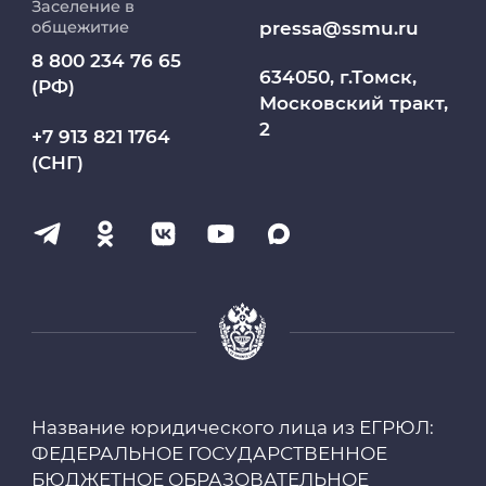
Заселение в
Абитуриент
pressa@ssmu.ru
общежитие
8 800 234 76 65
МедКласс
634050, г.Томск,
(РФ)
Московский тракт,
2
МАСЦ СибГМУ
+7 913 821 1764
(СНГ)
Научно-медицинская библиотека
Профсоюз работников СибГМУ
Электронный архив
Личный кабинет
Название юридического лица из ЕГРЮЛ:
Цифровые сервисы
ФЕДЕРАЛЬНОЕ ГОСУДАРСТВЕННОЕ
БЮДЖЕТНОЕ ОБРАЗОВАТЕЛЬНОЕ