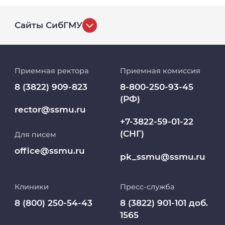
Сайты СибГМУ
История университета
Приемная ректора
Приемная комиссия
Репозиторий клинических данных
8 (3822) 909-823
8-800-250-93-45
(РФ)
Клиники
rector@ssmu.ru
+7-3822-59-01-22
(СНГ)
Для писем
Работа и карьера в СибГМУ
office@ssmu.ru
pk_ssmu@ssmu.ru
Дополнительное профессиональное
образование
Клиники
Пресс-служба
Медиапортал университета
8 (800) 250-54-43
8 (3822) 901-101 доб.
1565