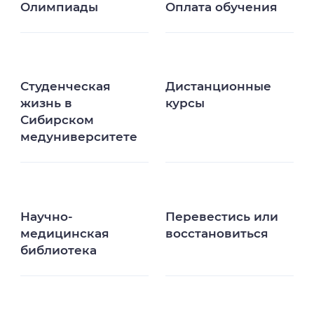
2026 году
Олимпиады
Оплата обучения
07 августа 2026
03 августа 2026
06 августа 2026
Студенческая
Дистанционные
жизнь в
курсы
Сибирском
медуниверситете
Научно-
Перевестись или
медицинская
восстановиться
библиотека