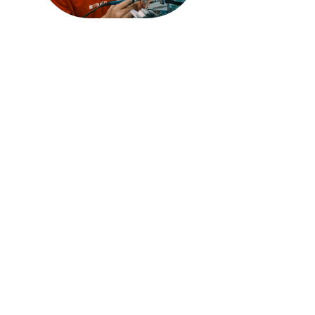
Технологическое медицинское
образование — мы впервые в России
запустили новую модель
технологического медицинского
образования на основе
индивидуализации. Мы внедрили в
образовательные программы модуль
по технологическому
предпринимательству и
менеджменту в здравоохранении,
интегрировали в учебный процесс
задачи разработки медицинских
технологий и открыли студентам
доступ к высокотехнологичному
оборудованию.