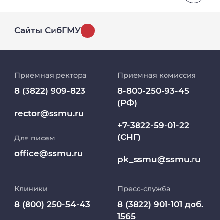
Сайты СибГМУ
История университета
Приемная ректора
Приемная комиссия
Репозиторий клинических данных
8 (3822) 909-823
8-800-250-93-45
(РФ)
Клиники
rector@ssmu.ru
+7-3822-59-01-22
(СНГ)
Для писем
Работа и карьера в СибГМУ
office@ssmu.ru
pk_ssmu@ssmu.ru
Дополнительное профессиональное
образование
Клиники
Пресс-служба
Медиапортал университета
8 (800) 250-54-43
8 (3822) 901-101 доб.
1565