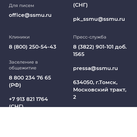
(СНГ)
Для писем
Работа и карьера в СибГМУ
office@ssmu.ru
pk_ssmu@ssmu.ru
Дополнительное профессиональное
образование
Клиники
Пресс-служба
Медиапортал университета
8 (800) 250-54-43
8 (3822) 901-101 доб.
1565
Заселение в
Абитуриент
pressa@ssmu.ru
общежитие
8 800 234 76 65
МедКласс
634050, г.Томск,
(РФ)
Московский тракт,
2
МАСЦ СибГМУ
+7 913 821 1764
(СНГ)
Научно-медицинская библиотека
Профсоюз работников СибГМУ