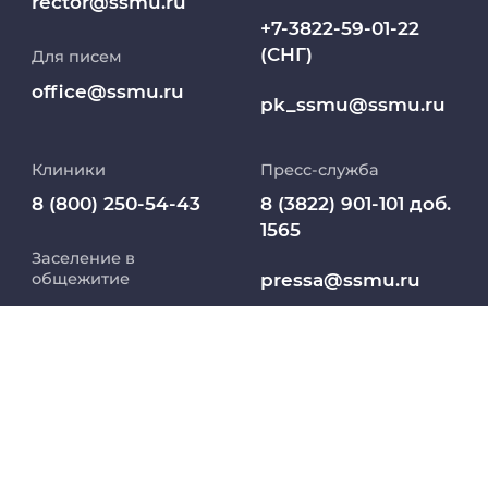
rector@ssmu.ru
+7-3822-59-01-22
(СНГ)
Для писем
Работа и карьера в СибГМУ
office@ssmu.ru
pk_ssmu@ssmu.ru
Дополнительное профессиональное
образование
Клиники
Пресс-служба
Медиапортал университета
8 (800) 250-54-43
8 (3822) 901-101 доб.
1565
Заселение в
Абитуриент
pressa@ssmu.ru
общежитие
8 800 234 76 65
МедКласс
634050, г.Томск,
(РФ)
Московский тракт,
2
МАСЦ СибГМУ
+7 913 821 1764
(СНГ)
Научно-медицинская библиотека