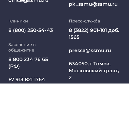
office@ssmu.ru
pk_ssmu@ssmu.ru
Дополнительное профессиональное
образование
Клиники
Пресс-служба
Медиапортал университета
8 (800) 250-54-43
8 (3822) 901-101 доб.
1565
Заселение в
Абитуриент
pressa@ssmu.ru
общежитие
8 800 234 76 65
МедКласс
634050, г.Томск,
(РФ)
Московский тракт,
2
МАСЦ СибГМУ
+7 913 821 1764
(СНГ)
Научно-медицинская библиотека
Профсоюз работников СибГМУ
Электронный архив