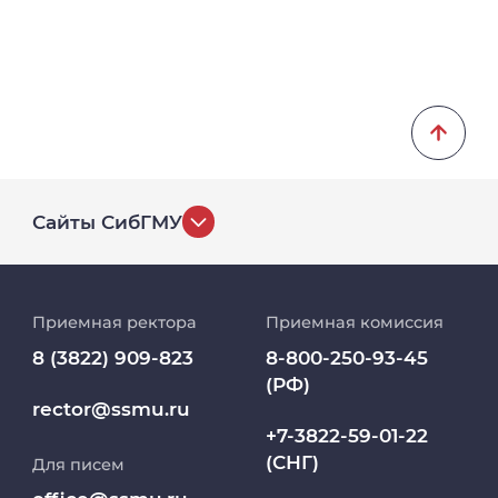
Сайты СибГМУ
История университета
Приемная ректора
Приемная комиссия
Репозиторий клинических данных
8 (3822) 909-823
8-800-250-93-45
(РФ)
Клиники
rector@ssmu.ru
+7-3822-59-01-22
(СНГ)
Для писем
Работа и карьера в СибГМУ