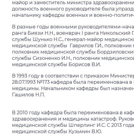
майор и заместитель министра здравоохранения
должность военного руководителя была упразд
начальнику кафедры военных и военно-полити
В разные годы военными руководителями-нача
ранга Биязи Н.Н., военврач I ранга Никольский 
службы Шунько Н.С., генерал-майор медицинско
медицинской службы Гаврилов Г.И., полковник 
полковник медицинской службы Бордзиловский
службы Сизоненко И.Н., полковник медицинской
медицинской службы Борисов В.И.
В 1993 году в соответствии с приказом Минист
28.07.1993 №173 кафедра была переименована в
медицины. Начальником кафедры был назначе
Гашилов Н.П.
В 2010 году кафедра была переименована в ка
здравоохранения и медицины катастроф. Руков
медицинской службы Шперлинг И.С. С 2013 года
медицинской службы Кузьмин В.Ю.