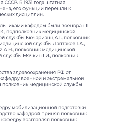
 СССР. В 1931 года штатная
нена, его функции перешли к
ческих дисциплин.
льниками кафедры были военврач II
Г.К., подполковник медицинской
й службы Кючарианц А.Г., полковник
медицинской службы Лаптаков Г.А.,
 А.Н., полковник медицинской
 службы Мячкин Г.И., полковник
ерства здравоохранения РФ от
 кафедру военной и экстремальной
н полковник медицинской службы
федру мобилизационной подготовки
одство кафедрой принял полковник
 кафедру возглавлял полковник