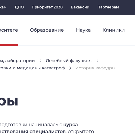
кам
ДПО
Приоритет 2030
Вакансии
Партнерам
рситете
Образование
Наука
Клиники
ы, лаборатории
Лечебный факультет
товки и медицины катастроф
История кафедры
ры
подготовки начиналась с
курса
нствования специалистов
, открытого