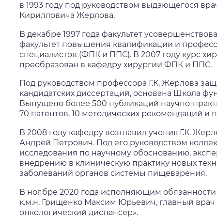
в 1993 году под руководством выдающегося вра
Кирилловича Жерлова.
В декабре 1997 года факультет усовершенство
факультет повышения квалификации и профес
специалистов (ФПК и ППС). В 2007 году курс х
преобразован в кафедру хирургии ФПК и ППС.
Под руководством профессора Г.К. Жерлова защ
кандидатских диссертаций, основана Школа фу
Выпущено более 500 публикаций научно-практи
70 патентов, 10 методических рекомендаций и 
В 2008 году кафедру возглавил ученик Г.К. Жерл
Андрей Петрович. Под его руководством колле
исследования по научному обоснованию, эксп
внедрению в клиническую практику новых техн
заболеваний органов системы пищеварения.
В ноябре 2020 года исполняющим обязанности
к.м.н. Грищенко Максим Юрьевич, главный врач
онкологический диспансер».