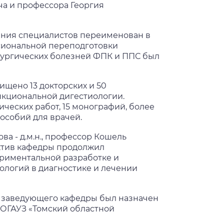
ча и профессора Георгия
вания специалистов переименован в
сиональной переподготовки
ирургических болезней ФПК и ППС был
ищено 13 докторских и 50
нкциональной дигестиологии.
ческих работ, 15 монографий, более
пособий для врачей.
ова - д.м.н., профессор Кошель
ктив кафедры продолжил
ериментальной разработке и
ологий в диагностике и лечении
 заведующего кафедры был назначен
 ОГАУЗ «Томский областной