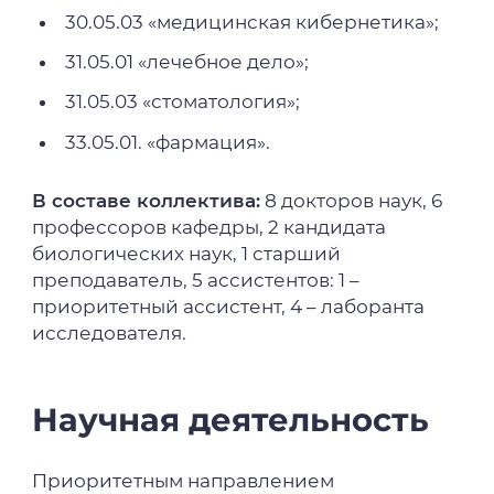
условиях in vitro;
30.05.03 «медицинская кибернетика»;
Анализ метаболических изменений
31.05.01 «лечебное дело»;
адипоцитов под влиянием наноцастиц
железа и алюминия в условиях in vitro.
31.05.03 «стоматология»;
33.05.01. «фармация».
В составе коллектива:
8 докторов наук, 6
профессоров кафедры, 2 кандидата
биологических наук, 1 старший
преподаватель, 5 ассистентов: 1 –
приоритетный ассистент, 4 – лаборанта
исследователя.
Научная деятельность
Приоритетным направлением