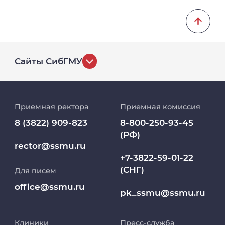
Сайты СибГМУ
История университета
Приемная ректора
Приемная комиссия
Репозиторий клинических данных
8 (3822) 909-823
8-800-250-93-45
(РФ)
Клиники
rector@ssmu.ru
+7-3822-59-01-22
(СНГ)
Для писем
Работа и карьера в СибГМУ
office@ssmu.ru
pk_ssmu@ssmu.ru
Дополнительное профессиональное
образование
Клиники
Пресс-служба