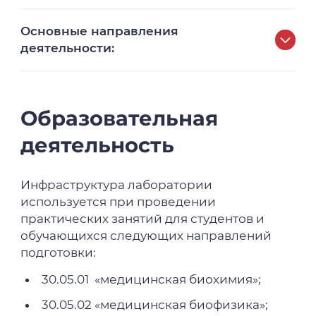
Основные направления
деятельности:
Анализ патогенетической роли
протеолитических систем крови в
развитии и прогрессировании
Образовательная
инфекционных заболеваний человека;
деятельность
Разработка неинвазивных подходов к
ранней диагностике метаболических
Инфраструктура лаборатории
нарушений при хронических
используется при проведении
инфекционных и неинфекционных
практических занятий для студентов и
заболеваниях человека;
обучающихся следующих направлений
Поиск молекулярно-генетических
подготовки:
биомаркеров метаболических
30.05.01 «медицинская биохимия»;
нарушений, возможности их
коррекции под влиянием микроРНК в
30.05.02 «медицинская биофизика»;