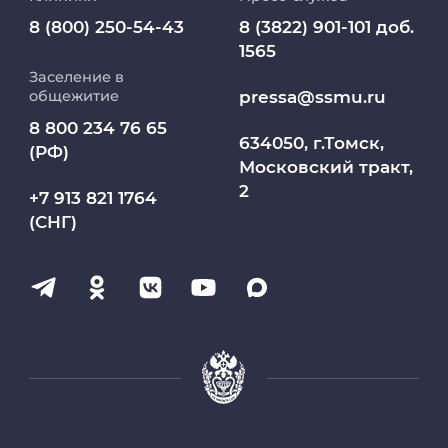
Медиапортал университета
8 (800) 250-54-43
8 (3822) 901-101 доб.
1565
Заселение в
Абитуриент
pressa@ssmu.ru
общежитие
8 800 234 76 65
МедКласс
634050, г.Томск,
(РФ)
Московский тракт,
2
МАСЦ СибГМУ
+7 913 821 1764
(СНГ)
Научно-медицинская библиотека
Профсоюз работников СибГМУ
Электронный архив
Личный кабинет