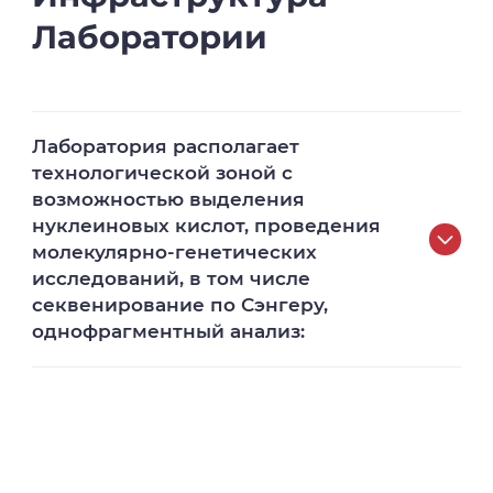
Лаборатории
Лаборатория располагает
технологической зоной с
возможностью выделения
нуклеиновых кислот, проведения
молекулярно-генетических
исследований, в том числе
секвенирование по Сэнгеру,
однофрагментный анализ:
Секвенатор нанофор 05 – «НАНОФОР
05». Устройство секвенирования ДНК
по ТУ 9443-005-04699534-2013 с
принадлежностями, представляет
собой прибор капиллярного гель-